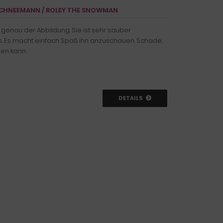
 SCHNEEMANN / ROLEY THE SNOWMAN
l genau der Abbildung. Sie ist sehr sauber
us. Es macht einfach Spaß ihn anzuschauen. Schade,
en kann.
DETAILS