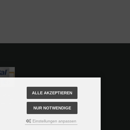
ALLE AKZEPTIEREN
boxes/box_m
chvariablen
nsive/lang/
NUR NOTWENDIGE
Einstellungen anpassen