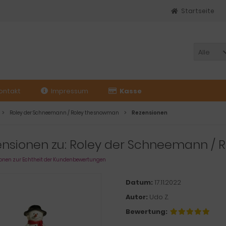
Startseite
Alle
ontakt
Impressum
Kasse
Roley der Schneemann / Roley the snowman
Rezensionen
ensionen zu: Roley der Schneemann / 
onen zur Echtheit der Kundenbewertungen
Datum:
17.11.2022
Autor:
Udo Z.
Bewertung: